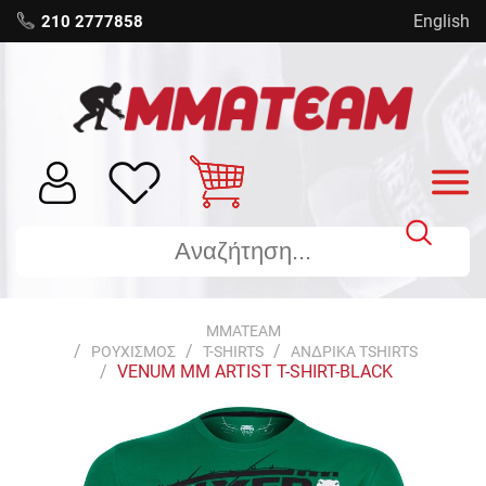
English
210 2777858
MMATEAM
ΡΟΥΧΙΣΜΟΣ
T-SHIRTS
ΑΝΔΡΙΚΑ TSHIRTS
VENUM MM ARTIST T-SHIRT-BLACK