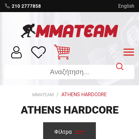
English
210 2777858
ATHENS HARDCORE
MMATEAM
ATHENS HARDCORE
Φίλτρα