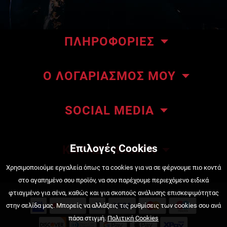
ΠΛΗΡΟΦΟΡΙΕΣ
Το κατάστημα μας
Ο ΛΟΓΑΡΙΑΣΜΟΣ ΜΟΥ
Επικοινωνήστε μαζί μας
Οι παραγγελίες μου
About ΜΜΑteam
SOCIAL MEDIA
Οι διευθύνσεις μου
ΜΜΑteam Blog
Πληροφορίες λογαριασμού
Όροι Χρήσης
Επιλογές Cookies
ΚΑΤΑΣΤΗΜΑΤΑ
Κατάσταση Παραγγελίας
Τρόποι πληρωμής
Πειραιάς, Κουντουριώτου 222
Χρησιμοποιούμε εργαλεία όπως τα cookies για να σε φέρνουμε πιο κοντά
στο αγαπημένο σου προϊόν, να σου παρέχουμε περιεχόμενο ειδικά
210 4525720
Τρόποι αποστολής
φτιαγμένο για σένα, καθώς και για σκοπούς ανάλυσης επισκεψιμότητας
στην σελίδα μας. Μπορείς να αλλάξεις τις ρυθμίσεις των cookies σου ανά
Πολιτική Επιστροφών
Νέα Ιωνία, Πισιδίας 4
πάσα στιγμή.
Πολιτική Cookies