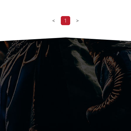
<
1
>