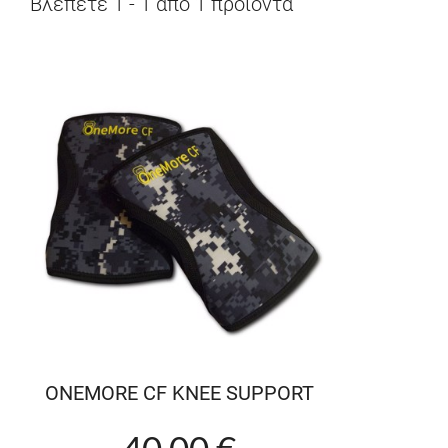
Βλέπετε
1
-
1
από
1
προϊόντα
ONEMORE CF KNEE SUPPORT
40.00 €