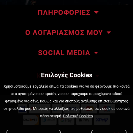
ΠΛΗΡΟΦΟΡΙΕΣ
Το κατάστημα μας
Ο ΛΟΓΑΡΙΑΣΜΟΣ ΜΟΥ
Επικοινωνήστε μαζί μας
Οι παραγγελίες μου
About ΜΜΑteam
SOCIAL MEDIA
Οι διευθύνσεις μου
ΜΜΑteam Blog
Πληροφορίες λογαριασμού
Όροι Χρήσης
Επιλογές Cookies
ΚΑΤΑΣΤΗΜΑΤΑ
Κατάσταση Παραγγελίας
Τρόποι πληρωμής
Πειραιάς, Κουντουριώτου 222
Χρησιμοποιούμε εργαλεία όπως τα cookies για να σε φέρνουμε πιο κοντά
στο αγαπημένο σου προϊόν, να σου παρέχουμε περιεχόμενο ειδικά
210 4525720
Τρόποι αποστολής
φτιαγμένο για σένα, καθώς και για σκοπούς ανάλυσης επισκεψιμότητας
στην σελίδα μας. Μπορείς να αλλάξεις τις ρυθμίσεις των cookies σου ανά
Πολιτική Επιστροφών
Νέα Ιωνία, Πισιδίας 4
πάσα στιγμή.
Πολιτική Cookies
Πολιτική Cookies
210 2777858