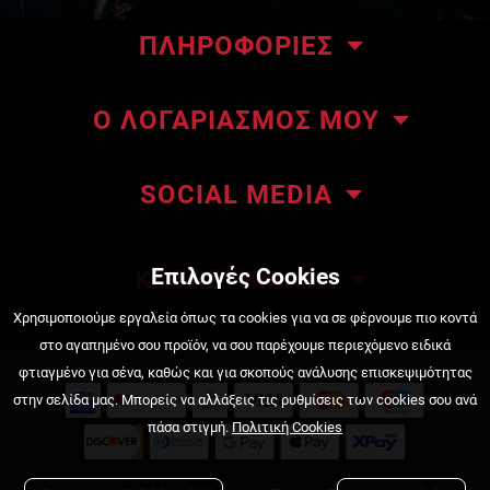
ΠΛΗΡΟΦΟΡΙΕΣ
Το κατάστημα μας
Ο ΛΟΓΑΡΙΑΣΜΟΣ ΜΟΥ
Επικοινωνήστε μαζί μας
Οι παραγγελίες μου
About ΜΜΑteam
SOCIAL MEDIA
Οι διευθύνσεις μου
ΜΜΑteam Blog
Πληροφορίες λογαριασμού
Όροι Χρήσης
Επιλογές Cookies
ΚΑΤΑΣΤΗΜΑΤΑ
Κατάσταση Παραγγελίας
Τρόποι πληρωμής
Πειραιάς, Κουντουριώτου 222
Χρησιμοποιούμε εργαλεία όπως τα cookies για να σε φέρνουμε πιο κοντά
στο αγαπημένο σου προϊόν, να σου παρέχουμε περιεχόμενο ειδικά
210 4525720
Τρόποι αποστολής
φτιαγμένο για σένα, καθώς και για σκοπούς ανάλυσης επισκεψιμότητας
στην σελίδα μας. Μπορείς να αλλάξεις τις ρυθμίσεις των cookies σου ανά
Πολιτική Επιστροφών
Νέα Ιωνία, Πισιδίας 4
πάσα στιγμή.
Πολιτική Cookies
Πολιτική Cookies
210 2777858