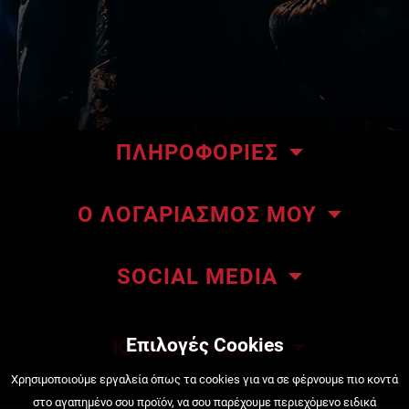
ΠΛΗΡΟΦΟΡΙΕΣ
Το κατάστημα μας
Ο ΛΟΓΑΡΙΑΣΜΟΣ ΜΟΥ
Επικοινωνήστε μαζί μας
Οι παραγγελίες μου
About ΜΜΑteam
SOCIAL MEDIA
Οι διευθύνσεις μου
ΜΜΑteam Blog
Πληροφορίες λογαριασμού
Όροι Χρήσης
Επιλογές Cookies
ΚΑΤΑΣΤΗΜΑΤΑ
Κατάσταση Παραγγελίας
Τρόποι πληρωμής
Πειραιάς, Κουντουριώτου 222
Χρησιμοποιούμε εργαλεία όπως τα cookies για να σε φέρνουμε πιο κοντά
στο αγαπημένο σου προϊόν, να σου παρέχουμε περιεχόμενο ειδικά