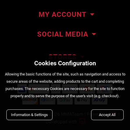
Our store
MY ACCOUNT
Contact us
My orders
About ΜΜΑteam
SOCIAL MEDIA
My addresses
ΜΜΑteam Blog
Account details
Privacy policy
STORES
Cookies Configuration
Order Status
Payment methods
222 Kountouriotou Str. Piraeus
Αllowing the basic functions of the site, such as navigation and access to
+30 210 4525720
Shipping methods
secure areas of the website, adding products to the cart and completing
purchases. The necessary Cookies are necessary for the site to function
Returns policy
4 Pisidias Str. Nea Ionia
properly and to serve the purpose of the user's visit (e.g. checkout).
Cookies Policy
+30 210 2777858
B2B
Copyright © 2021
-2026 MMATeam |
Powered by

|
Information & Settings
Accept All
contact@mmateam.gr

Developed with
Tag & Win